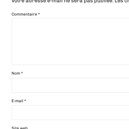
Votre adresse e-mail ne sera pas publiée.
Les c
Commentaire
*
Nom
*
E-mail
*
Site web