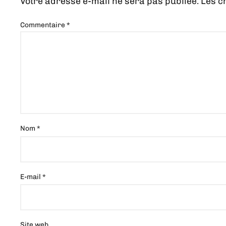
Votre adresse e-mail ne sera pas publiée.
Les c
Commentaire
*
Nom
*
E-mail
*
Site web