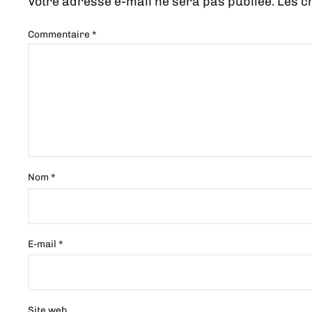
Votre adresse e-mail ne sera pas publiée.
Les c
Commentaire
*
Nom
*
E-mail
*
Site web